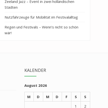
Zeeland Jazz – Event in zwei holländischen
Städten
Nutzfahrzeuge für Mobilität im Festivalalltag
Regen und Festivals – Wenn’s nicht so schön
wär!
KALENDER
August 2026
M
D
M
D
F
S
S
1
2