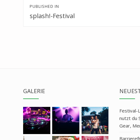
Beitragsnavigation
PUBLISHED IN
splash!-Festival
GALERIE
NEUEST
Festival-
nutzt du 
Gear, Mer
Barrierefr