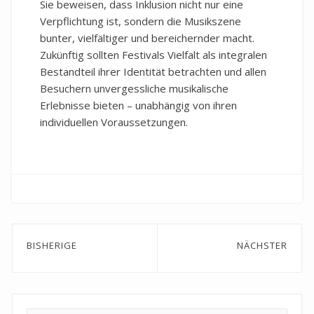
Sie beweisen, dass Inklusion nicht nur eine
Verpflichtung ist, sondern die Musikszene
bunter, vielfältiger und bereichernder macht.
Zukünftig sollten Festivals Vielfalt als integralen
Bestandteil ihrer Identität betrachten und allen
Besuchern unvergessliche musikalische
Erlebnisse bieten – unabhängig von ihren
individuellen Voraussetzungen.
Beitragsnavigation
BISHERIGE
NÄCHSTER
Previous
Next
post:
post: