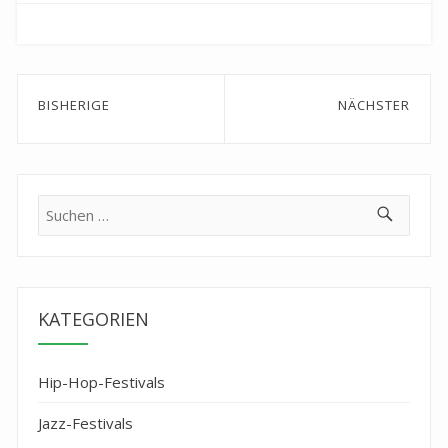
Beitragsnavigation
BISHERIGE
NÄCHSTER
Previous
Next
post:
post:
Suche
nach:
KATEGORIEN
Hip-Hop-Festivals
Jazz-Festivals