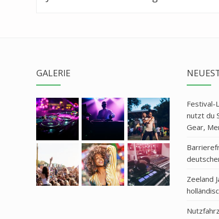
post:
GALERIE
NEUEST
Festival-
nutzt du 
Gear, Mer
Barrierefr
deutsche
Zeeland J
holländis
Nutzfahrz