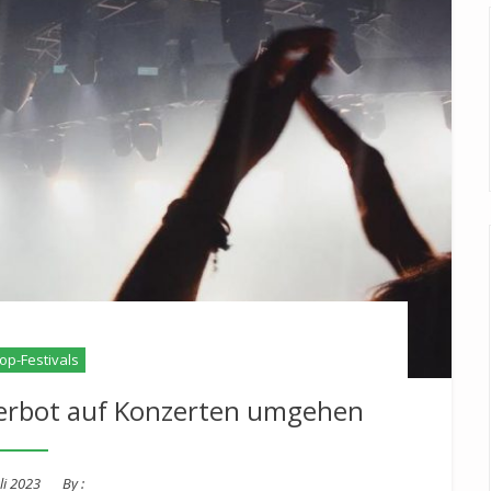
op-Festivals
verbot auf Konzerten umgehen
ed
li 2023
By :