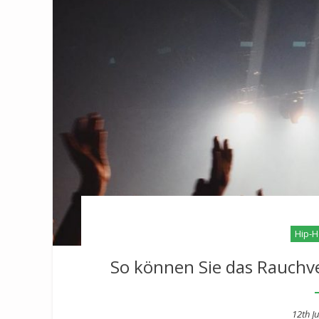
Hip-H
So können Sie das Rauch
Post
12th Ju