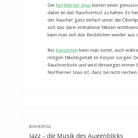
Die
Northerner Snus
bieten einen genussvo
dabei an das Rauchverbot zu halten. Es han
der Raucher ganz einfach unter die Oberli
sich das darin enthaltene Nikotin wohltu
kann man sich das Beutelchen wieder au
Bei
Konzerten
kann man somit, auch währen
nötigen Nikotingehalt im Körper sorgen. 
Rauchverbote und wird deswegen immer bel
Northerner Snus ist, dass sie nicht rieche
Beitragsnavigation
BISHERIGE
Jazz – die Musik des Augenblicks
Previous